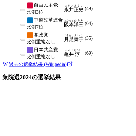
自由民主党
ながい
まさし
(
49
)
永井
正史
比例
3位
中道改革連合
さかもと
ひろみ
(
64
)
阪本
洋三
比例
7位
参政党
つきあし
まいこ
(
35
)
月足
舞子
比例
重複なし
日本共産党
かめい
あつし
(
69
)
亀井
淳
比例
重複なし
過去の選挙結果 (Wikipedia)
衆院選2024
の選挙結果