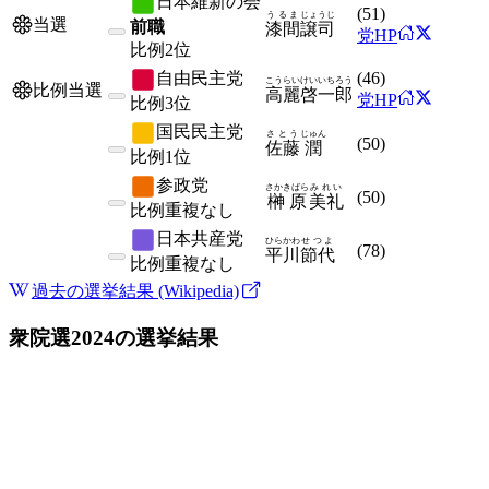
日本維新の会
(
51
)
うるま
じょうじ
当選
前職
漆間
譲司
党HP
比例
2位
自由民主党
(
46
)
こうらい
けいいちろう
比例当選
高麗
啓一郎
党HP
比例
3位
国民民主党
さとう
じゅん
(
50
)
佐藤
潤
比例
1位
参政党
さかきばら
みれい
(
50
)
榊原
美礼
比例
重複なし
日本共産党
ひらかわ
せつよ
(
78
)
平川
節代
比例
重複なし
過去の選挙結果 (Wikipedia)
衆院選2024
の選挙結果