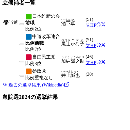
立候補者一覧
日本維新の会
(
51
)
いけした
たく
当選
前職
池下
卓
党HP
比例
2位
中道改革連合
(
51
)
おつじ
かなこ
比例前職
尾辻
かな子
党HP
比例
7位
自由民主党
(
46
)
かのう
ようのすけ
加納
陽之助
党HP
比例
3位
参政党
いのうえ
ともや
(
30
)
井上
誠也
比例
重複なし
過去の選挙結果 (Wikipedia)
衆院選2024
の選挙結果