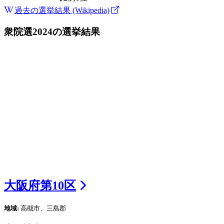
過去の選挙結果 (Wikipedia)
衆院選2024
の選挙結果
大阪府
第
10
区
地域:
高槻市、三島郡