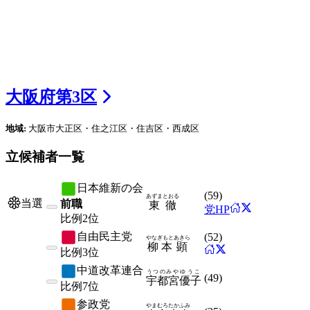
大阪府
第
3
区
地域:
大阪市大正区・住之江区・住吉区・西成区
立候補者一覧
日本維新の会
(
59
)
あずま
とおる
当選
前職
東
徹
党HP
比例
2位
自由民主党
(
52
)
やなぎもと
あきら
柳本
顕
比例
3位
中道改革連合
うつのみや
ゆうこ
(
49
)
宇都宮
優子
比例
7位
参政党
やまむろ
たかふみ