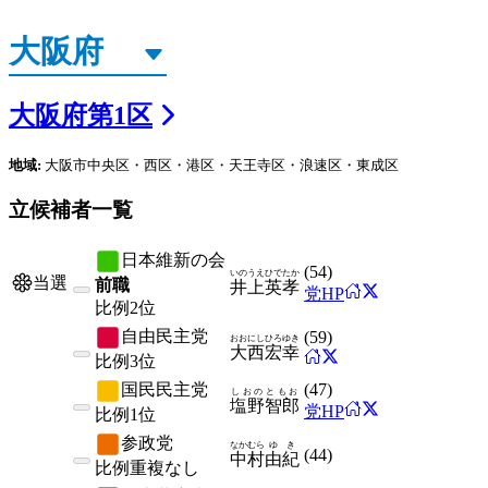
大阪府
第
1
区
地域:
大阪市中央区・西区・港区・天王寺区・浪速区・東成区
立候補者一覧
日本維新の会
(
54
)
いのうえ
ひでたか
当選
前職
井上
英孝
党HP
比例
2位
自由民主党
(
59
)
おおにし
ひろゆき
大西
宏幸
比例
3位
国民民主党
(
47
)
しおの
ともお
塩野
智郎
党HP
比例
1位
参政党
なかむら
ゆき
(
44
)
中村
由紀
比例
重複なし