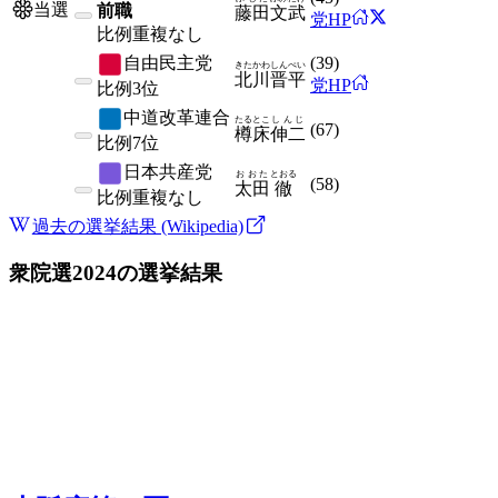
当選
前職
藤田
文武
党HP
比例
重複なし
自由民主党
(
39
)
きたかわ
しんぺい
北川
晋平
党HP
比例
3位
中道改革連合
たるとこ
しんじ
(
67
)
樽床
伸二
比例
7位
日本共産党
おおた
とおる
(
58
)
太田
徹
比例
重複なし
過去の選挙結果 (Wikipedia)
衆院選2024
の選挙結果