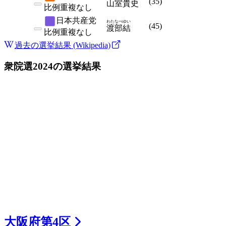
(
35
)
山室
貴史
比例
重複なし
日本共産党
わたなべ
ゆい
(
45
)
渡部
結
比例
重複なし
過去の選挙結果 (Wikipedia)
衆院選2024
の選挙結果
大阪府
第
4
区