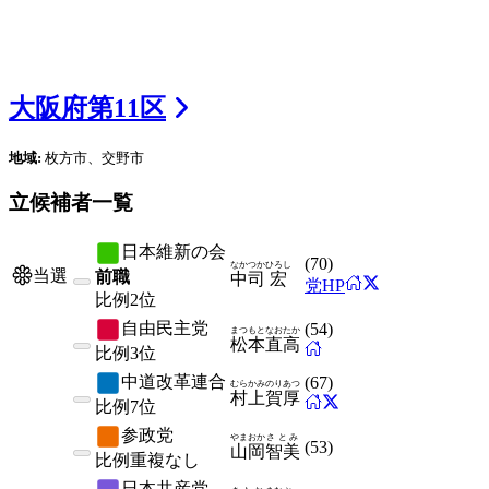
大阪府
第
11
区
地域:
枚方市、交野市
立候補者一覧
日本維新の会
(
70
)
なかつか
ひろし
当選
前職
中司
宏
党HP
比例
2位
自由民主党
(
54
)
まつもと
なおたか
松本
直高
比例
3位
中道改革連合
(
67
)
むらかみ
のりあつ
村上
賀厚
比例
7位
参政党
やまおか
さとみ
(
53
)
山岡
智美
比例
重複なし
日本共産党