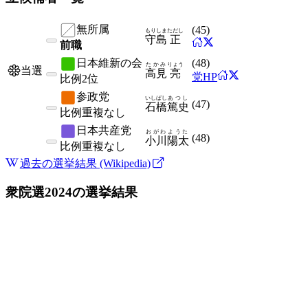
無所属
(
45
)
もりしま
ただし
守島
正
前職
日本維新の会
(
48
)
たかみ
りょう
当選
高見
亮
党HP
比例
2位
参政党
いしばし
あつし
(
47
)
石橋
篤史
比例
重複なし
日本共産党
おがわ
ようた
(
48
)
小川
陽太
比例
重複なし
過去の選挙結果 (Wikipedia)
衆院選2024
の選挙結果