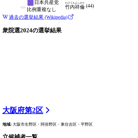
日本共産党
たけうち
よしのり
(
44
)
竹内
祥倫
比例
重複なし
過去の選挙結果 (Wikipedia)
衆院選2024
の選挙結果
大阪府
第
2
区
地域:
大阪市生野区・阿倍野区・東住吉区・平野区
立候補者一覧