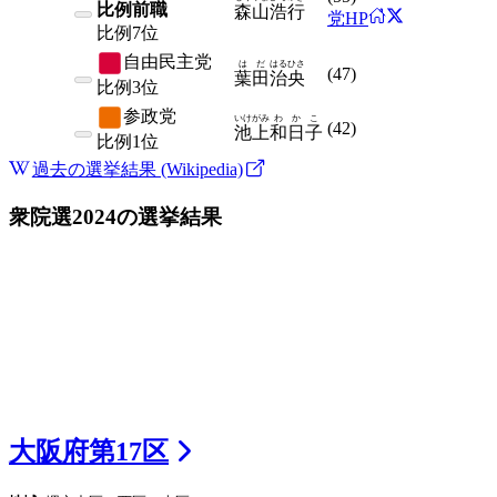
比例前職
森山
浩行
党HP
比例
7位
自由民主党
はだ
はるひさ
(
47
)
葉田
治央
比例
3位
参政党
いけがみ
わかこ
(
42
)
池上
和日子
比例
1位
過去の選挙結果 (Wikipedia)
衆院選2024
の選挙結果
大阪府
第
17
区