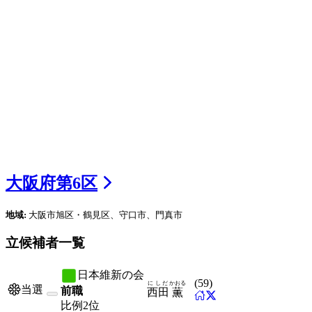
大阪府
第
6
区
地域:
大阪市旭区・鶴見区、守口市、門真市
立候補者一覧
日本維新の会
(
59
)
にしだ
かおる
当選
前職
西田
薫
比例
2位