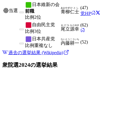
日本維新の会
(
47
)
あおやぎ
ひとし
当選
前職
青柳
仁士
党HP
比例
2位
自由民主党
(
62
)
おだち
もとゆき
尾立
源幸
比例
3位
日本共産党
ないとう
こういち
(
52
)
内藤
耕一
比例
重複なし
過去の選挙結果 (Wikipedia)
衆院選2024
の選挙結果