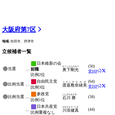
大阪府
第
7
区
地域:
吹田市、摂津市
立候補者一覧
日本維新の会
(
50
)
おくした
たけみつ
当選
前職
奥下
剛光
党HP
比例
2位
自由民主党
(
64
)
とかしき
なおみ
比例当選
渡嘉敷
奈緒美
党HP
比例
3位
参政党
いしかわ
まさる
(
58
)
比例当選
石川
勝
比例
1位
日本共産党
かわそえ
たつま
(
44
)
川添
健真
比例
重複なし