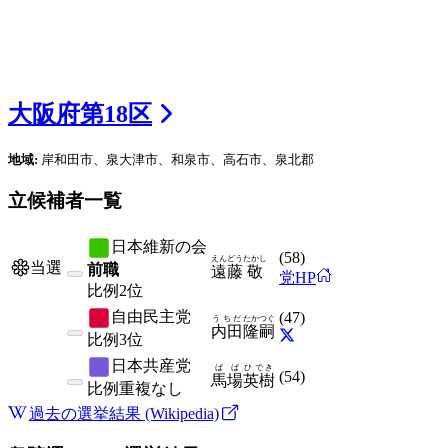
大阪府
第
18
区
地域:
岸和田市、泉大津市、和泉市、高石市、泉北郡
立候補者一覧
日本維新の会
(
58
)
えんどう
たかし
当選
前職
遠藤
敬
党HP
比例
2位
自由民主党
(
47
)
うちだ
たかつぐ
内田
隆嗣
比例
3位
日本共産党
ばば
ひでき
(
54
)
馬場
英樹
比例
重複なし
過去の選挙結果 (Wikipedia)