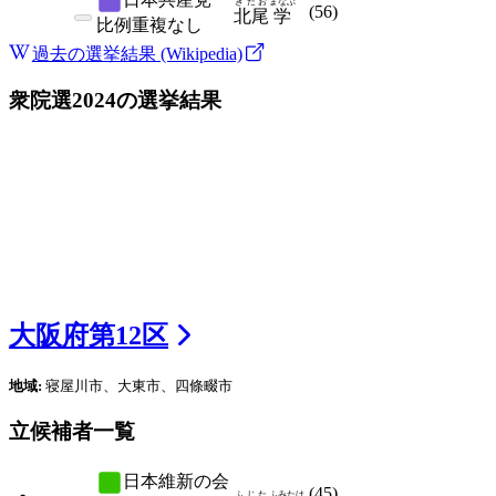
きたお
まなぶ
(
56
)
北尾
学
比例
重複なし
過去の選挙結果 (Wikipedia)
衆院選2024
の選挙結果
大阪府
第
12
区
地域:
寝屋川市、大東市、四條畷市
立候補者一覧
日本維新の会
(
45
)
ふじた
ふみたけ