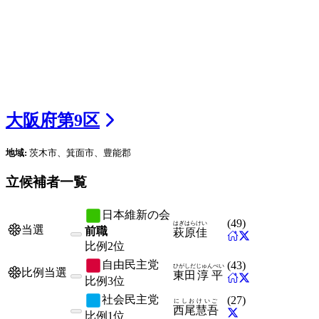
大阪府
第
9
区
地域:
茨木市、箕面市、豊能郡
立候補者一覧
日本維新の会
(
49
)
はぎはら
けい
当選
前職
萩原
佳
比例
2位
自由民主党
(
43
)
ひがしだ
じゅんぺい
比例当選
東田
淳平
比例
3位
社会民主党
(
27
)
にしお
けいご
西尾
慧吾
比例
1位