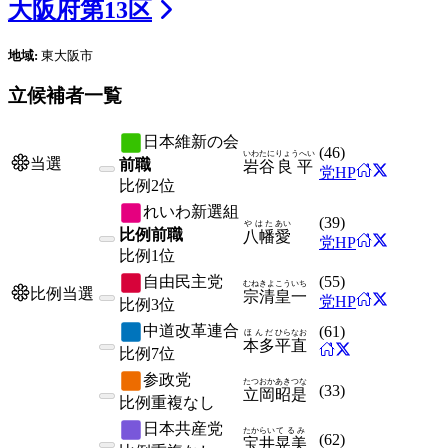
大阪府
第
13
区
地域:
東大阪市
立候補者一覧
日本維新の会
(
46
)
いわたに
りょうへい
当選
前職
岩谷
良平
党HP
比例
2位
れいわ新選組
(
39
)
やはた
あい
比例前職
八幡
愛
党HP
比例
1位
自由民主党
(
55
)
むねきよ
こういち
比例当選
宗清
皇一
党HP
比例
3位
中道改革連合
(
61
)
ほんだ
ひらなお
本多
平直
比例
7位
参政党
たつおか
あきつな
(
33
)
立岡
昭是
比例
重複なし
日本共産党
たからい
てるみ
(
62
)
宝井
晃美