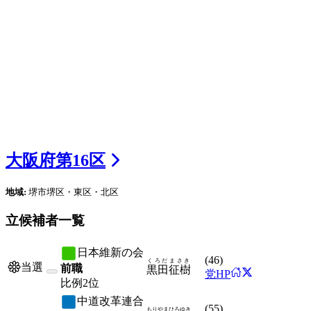
大阪府
第
16
区
地域:
堺市堺区・東区・北区
立候補者一覧
日本維新の会
(
46
)
くろだ
まさき
当選
前職
黒田
征樹
党HP
比例
2位
中道改革連合
(
55
)
もりやま
ひろゆき