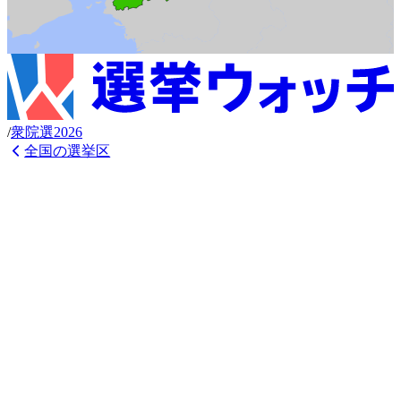
/
衆
院選
2026
全国の選挙区