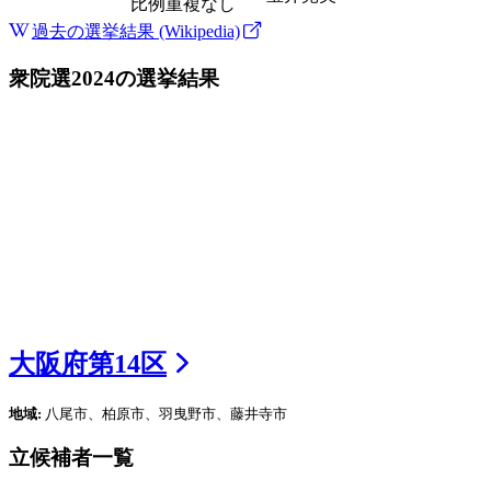
比例
重複なし
過去の選挙結果 (Wikipedia)
衆院選2024
の選挙結果
大阪府
第
14
区
地域:
八尾市、柏原市、羽曳野市、藤井寺市
立候補者一覧