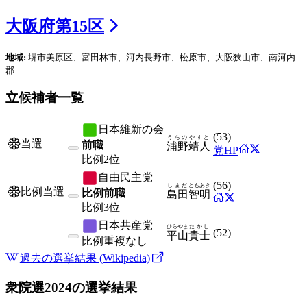
大阪府
第
15
区
地域:
堺市美原区、富田林市、河内長野市、松原市、大阪狭山市、南河内
郡
立候補者一覧
日本維新の会
(
53
)
うらの
やすと
当選
前職
浦野
靖人
党HP
比例
2位
自由民主党
(
56
)
しまだ
ともあき
比例当選
比例前職
島田
智明
比例
3位
日本共産党
ひらやま
たかし
(
52
)
平山
貴士
比例
重複なし
過去の選挙結果 (Wikipedia)
衆院選2024
の選挙結果