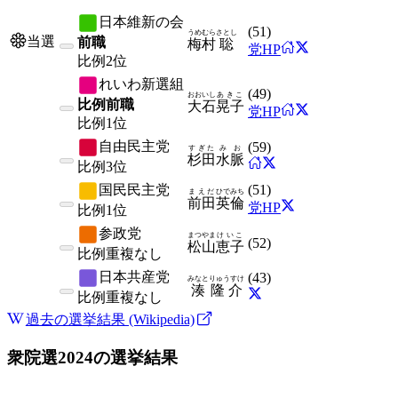
日本維新の会
(
51
)
うめむら
さとし
当選
前職
梅村
聡
党HP
比例
2位
れいわ新選組
(
49
)
おおいし
あきこ
比例前職
大石
晃子
党HP
比例
1位
自由民主党
(
59
)
すぎた
みお
杉田
水脈
比例
3位
国民民主党
(
51
)
まえだ
ひでみち
前田
英倫
党HP
比例
1位
参政党
まつやま
けいこ
(
52
)
松山
恵子
比例
重複なし
日本共産党
(
43
)
みなと
りゅうすけ
湊
隆介
比例
重複なし
過去の選挙結果 (Wikipedia)
衆院選2024
の選挙結果