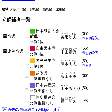
地域:
大阪市北区・都島区・福島区・城東区
立候補者一覧
日本維新の会
(
65
)
みのべ
てるお
当選
前職
美延
映夫
党HP
比例
2位
自由民主党
(
55
)
なかやま
やすひで
比例当選
中山
泰秀
党HP
比例
3位
国民民主党
(
59
)
おかもと
ただし
岡本
忠志
党HP
比例
1位
参政党
ふじた
みき
(
60
)
藤田
美季
比例
重複なし
日本共産党
やまだ
(
50
)
山田
みのり
比例
重複なし
無所属連合
はしぐち
かずや
(
56
)
橋口
和矢
比例
重複なし
過去の選挙結果 (Wikipedia)