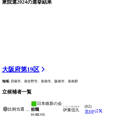
衆院選2024
の選挙結果
大阪府
第
19
区
地域:
貝塚市、泉佐野市、泉南市、阪南市、泉南郡
立候補者一覧
日本維新の会
(
62
)
いとう
のぶひさ
比例当選
前職
伊東
信久
党HP
比例
2位