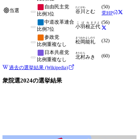
自由民主党
(
50
)
たにがわ
当選
谷川
とむ
党HP
比例
3位
中道改革連合
(
56
)
こばね
まさよ
小羽根
正代
比例
7位
参政党
まつおか
よしのり
(
32
)
松岡
能礼
比例
重複なし
日本共産党
きたむら
(
60
)
北村
みき
比例
重複なし
過去の選挙結果 (Wikipedia)
衆院選2024
の選挙結果