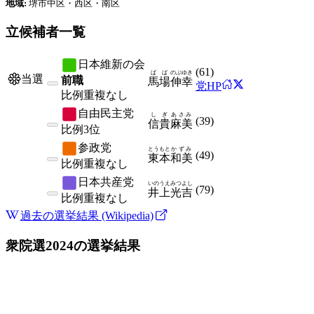
地域:
堺市中区・西区・南区
立候補者一覧
日本維新の会
(
61
)
ばば
のぶゆき
当選
前職
馬場
伸幸
党HP
比例
重複なし
自由民主党
しぎ
あさみ
(
39
)
信貴
麻美
比例
3位
参政党
とうもと
かずみ
(
49
)
東本
和美
比例
重複なし
日本共産党
いのうえ
みつよし
(
79
)
井上
光吉
比例
重複なし
過去の選挙結果 (Wikipedia)
衆院選2024
の選挙結果