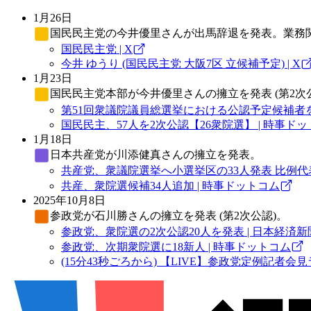
1月26日
国民民主党
の今井優里さんが出馬辞退を発表。業務
国民民主党 | X
今井 ゆうり (国民民主党 大阪7区 立候補予定) | X
1月23日
国民民主党
本部が今井優里さんの擁立を発表 (第2次
第51回衆議院議員総選挙における公認予定候補者を
国民民主、57人を2次公認【26衆院選】 | 時事ド
1月18日
日本共産党
が川添健真さんの擁立を発表。
共産党、衆議院選挙へ小選挙区の33人発表 比例代表
共産、衆院選候補34人追加 | 時事ドットコム
2025年10月8日
参政党
が石川勝さんの擁立を発表 (第2次公認)。
参政党、衆院選の2次公認20人を発表 | 日本経済新
参政党、次期衆院選に18新人 | 時事ドットコム
(15分43秒ごろから) 【LIVE】参政党定例記者会見ライ