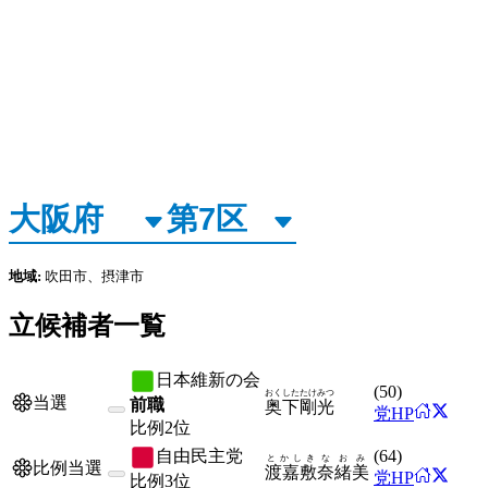
地域:
吹田市、摂津市
立候補者一覧
日本維新の会
(
50
)
おくした
たけみつ
当選
前職
奥下
剛光
党HP
比例
2位
自由民主党
(
64
)
とかしき
なおみ
比例当選
渡嘉敷
奈緒美
党HP
比例
3位