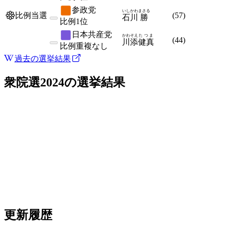
参政党
いしかわ
まさる
(
57
)
比例当選
石川
勝
比例
1位
日本共産党
かわそえ
たつま
(
44
)
川添
健真
比例
重複なし
過去の選挙結果
衆院選2024
の選挙結果
更新履歴