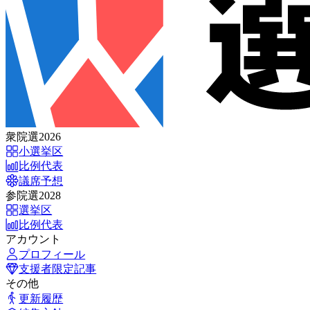
衆院選2026
小選挙区
比例代表
議席予想
参院選2028
選挙区
比例代表
アカウント
プロフィール
支援者限定記事
その他
更新履歴