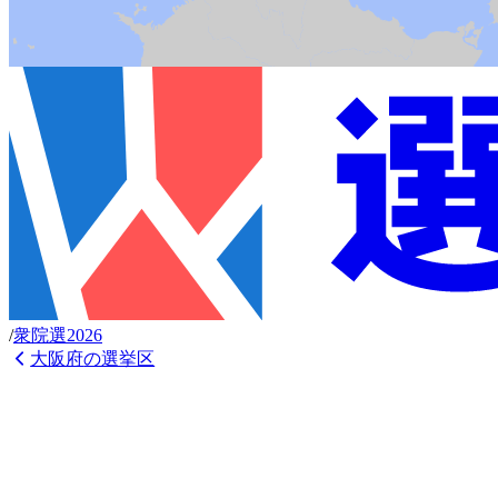
/
衆
院選
2026
大阪府
の選挙区