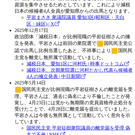
資源を集中させるためとしています。これにより減税
日本の候補者4人全員が愛知県からの出馬となります。
平岩まさき 衆議院議員 愛知3区(昭和区・天白
区・緑区) | X
2025年12月17日
政治団体「減税日本」が比例現職の平岩征樹さんの擁
立を発表。平岩さんは前回の衆院選で
国民民主党
公
認で出馬し比例当選したあと、不祥事により
国民民
主党
を離党し無所属で活動していました。
減税日本、愛知1区に河村氏 | 時事ドットコム
減税日本、次期衆院選に河村たかし代表ら候補者
4人の擁立発表 | 中日新聞
2025年5月14日
国民民主党
が比例現職の平岩征樹さんの離党届を受
理。平岩さんは、過去に偽名により不倫したことが発
覚し、4月23日には党から無期限の党員資格停止処分を
受けたことで、4月28日に離党届を提出していました。
平岩さんは今後も無所属として活動していく意向を示
しています。
国民民主党 平岩征樹衆院議員の離党届を受理 偽
名で不倫 | NHK