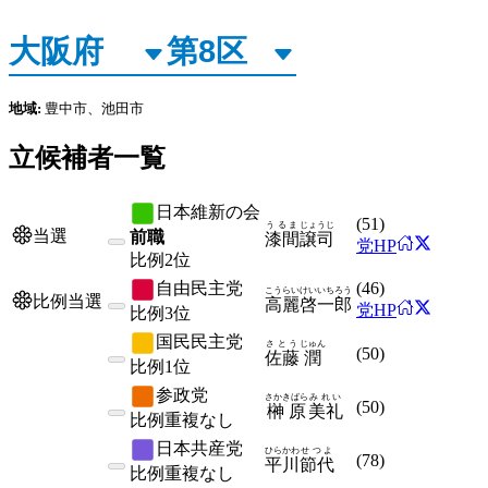
地域:
豊中市、池田市
立候補者一覧
日本維新の会
(
51
)
うるま
じょうじ
当選
前職
漆間
譲司
党HP
比例
2位
自由民主党
(
46
)
こうらい
けいいちろう
比例当選
高麗
啓一郎
党HP
比例
3位
国民民主党
さとう
じゅん
(
50
)
佐藤
潤
比例
1位
参政党
さかきばら
みれい
(
50
)
榊原
美礼
比例
重複なし
日本共産党
ひらかわ
せつよ
(
78
)
平川
節代
比例
重複なし