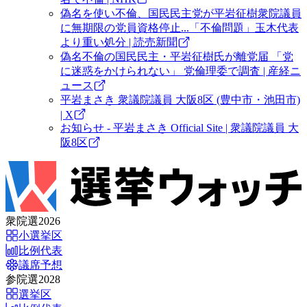
偽名を使い不倫、国民民主党が平岩征樹衆院議員
に無期限の党員資格停止...「不倫問題」玉木代表
より重い処分 | 読売新聞
偽名不倫の国民民主・平岩征樹氏が離党届 「党
に迷惑をかけられない」 党倫理委で調査 | 産経ニ
ュース
平岩まさき 衆議院議員 大阪8区 (豊中市・池田市)
| X
お知らせ - 平岩まさき Official Site | 衆議院議員 大
阪8区
衆院選2026
小選挙区
比例代表
議席予想
参院選2028
選挙区