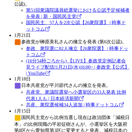
公認)。
第51回衆議院議員総選挙における公認予定候補者
を発表 | 新・国民民主党
国民民主、57人を2次公認【26衆院選】 | 時事ド
ットコム
1月21日
参政党
が榊原美礼さんの擁立を発表 (第6次公認)。
参政、衆院選に82人擁立【26衆院選】 | 時事ドッ
トコム
(16分54秒ごろから) 【LIVE】参政党定例記者会
見ライブ配信!1月21日(水)16:00~ | 参政党【公式】
| YouTube
1月18日
日本共産党
が平川節代さんの擁立を発表。
共産党、衆議院選挙へ小選挙区の33人発表 比例
代表1人も | 日本経済新聞
共産、衆院選候補34人追加 | 時事ドットコム
1月15日
国民民主党
から比例当選し現在は政治団体「減税日
本」の比例現職の平岩征樹さんが、小選挙区を大阪府
第8区から愛知県第3区に変更すると発表。減税日本の