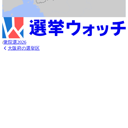
/
衆
院選
2026
大阪府
の選挙区