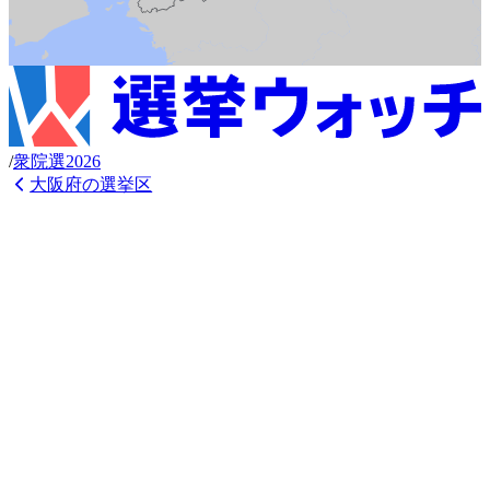
/
衆
院選
2026
大阪府
の選挙区