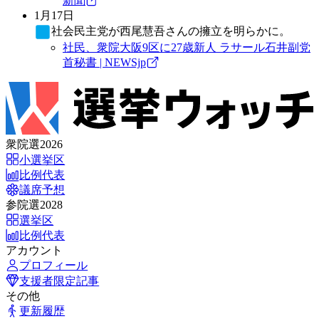
新聞
1月17日
社会民主党
が西尾慧吾さんの擁立を明らかに。
社民、衆院大阪9区に27歳新人 ラサール石井副党
首秘書 | NEWSjp
衆院選2026
小選挙区
比例代表
議席予想
参院選2028
選挙区
比例代表
アカウント
プロフィール
支援者限定記事
その他
更新履歴