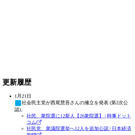
更新履歴
1月21日
社会民主党
が西尾慧吾さんの擁立を発表 (第2次公
認)。
社民、衆院選に12新人【26衆院選】 | 時事ドット
コム
社民党、衆議院選挙へ12人を追加公認 | 日本経済