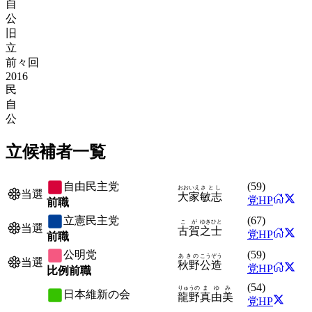
自
公
旧
立
前々回
2016
民
自
公
立候補者一覧
自由民主党
(
59
)
おおいえ
さとし
当選
大家
敏志
党HP
前職
立憲民主党
(
67
)
こが
ゆきひと
当選
古賀
之士
党HP
前職
公明党
(
59
)
あきの
こうぞう
当選
秋野
公造
党HP
比例前職
(
54
)
りゅうの
まゆみ
日本維新の会
龍野
真由美
党HP