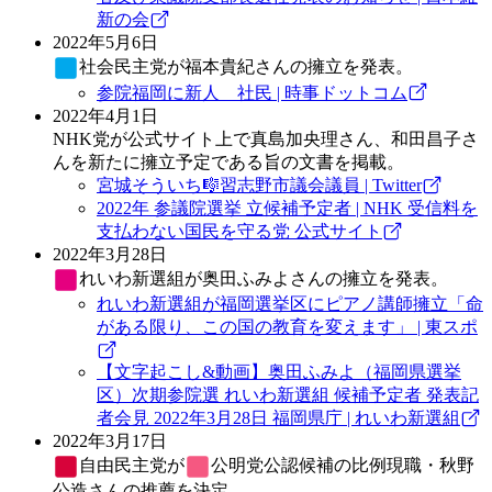
新の会
2022年5月6日
社会民主党
が福本貴紀さんの擁立を発表。
参院福岡に新人 社民 | 時事ドットコム
2022年4月1日
NHK党が公式サイト上で真島加央理さん、和田昌子さ
んを新たに擁立予定である旨の文書を掲載。
宮城そういち🎼習志野市議会議員 | Twitter
2022年 参議院選挙 立候補予定者 | NHK 受信料を
支払わない国民を守る党 公式サイト
2022年3月28日
れいわ新選組
が奥田ふみよさんの擁立を発表。
れいわ新選組が福岡選挙区にピアノ講師擁立「命
がある限り、この国の教育を変えます」 | 東スポ
【文字起こし&動画】奥田ふみよ（福岡県選挙
区）次期参院選 れいわ新選組 候補予定者 発表記
者会見 2022年3月28日 福岡県庁 | れいわ新選組
2022年3月17日
自由民主党
が
公明党
公認候補の比例現職・秋野
公造さんの推薦を決定。