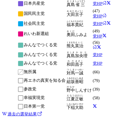
まじま
しょうぞう
日本共産党
党HP
真島
省三
(
47
)
おおた
きょうこ
国民民主党
大田
京子
党HP
ふくもと
たかのり
社会民主党
党HP
福本
貴紀
(
49
)
おくだ
れいわ新選組
奥田
ふみよ
党HP
(
56
)
くままる
えいじ
みんなでつくる党
熊丸
英治
ましま
かおり
みんなでつくる党
党HP
真島
加央理
わだ
まさこ
みんなでつくる党
党HP
和田
昌子
つしま
いっせい
無所属
(
66
)
対馬
一誠
くみさか
よしあき
再エネの真実を知る会
(
79
)
組坂
善昭
のなか
参政党
(
39
)
野中
しんすけ
えなつ
まさとし
幸福実現党
(
58
)
江夏
正敏
しもいね
だいすけ
日本第一党
下稲
大助
過去の選挙結果