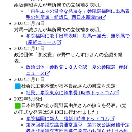
組坂善昭さんが無所属での立候補を表明。
「再生エネの健全な発展を」参院選福岡に出馬表
明の無所属・組坂氏 | 西日本新聞me
2022年5月24日
対馬一誠さんが無所属での立候補を表明。
参院福岡に歌手出馬表明 対馬一誠氏、無所属で
| 産経ニュース
2022年5月11日
政治団体「参政党」が野中しんすけさんの公認を発
表。
政治団体・参政党１８人公認 夏の参院選 | 産経
ニュース
2022年5月11日
社会民主党
本部が福本貴紀さんの擁立を決定。
社民、参院東京に幹事長 | 時事ドットコム
2022年5月6日
日本維新の会
が龍野真由美さんの擁立を発表。(党
の正式な発表は5月10日に行われました)
参院福岡に新人 維新 | 時事ドットコム
第26回参議院議員通常選挙 第12次公認候補予定
者及び衆議院支部長選任発表のお知らせ | 日本維