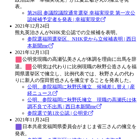
表。
第26回 参議院議院通常選挙 幸福実現党 第一次公
認候補予定者を発表 | 幸福実現党
2021年12月24日
熊丸英治さんがNHK党公認での立候補を表明。
参院選福岡選挙区、NHK党から立候補表明 | 西日
本新聞me
2021年12月13日
公明党
現職の高瀬弘美さんが体調を理由に出馬を辞
退。
公明党
は代わりに比例現職の秋野公造さんを福
岡県選挙区で擁立し、比例代表では、秋野さんの代わ
りに新人の窪田哲也さんを擁立することを発表した。
公明、参院福岡に秋野氏擁立 候補差し替え | 産
経ニュース
公明、参院福岡に秋野氏擁立 現職の高瀬氏は体
調不良で不出馬 | 西日本新聞me
参院選で第1次公認 | 公明党
2021年11月24日
日本共産党
福岡県委員会がまじま省三さんの擁立を
発表。