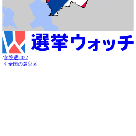
/
参
院選
2022
全国の選挙区