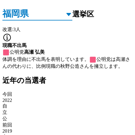
選挙区
改選
:
3
人
現職不出馬
公明党
高瀬 弘美
体調を理由に不出馬を表明しています。
公明党
は高瀬さ
んの代わりに、比例現職の秋野公造さんを擁立します。
近年の当選者
今回
2022
自
立
公
前回
2019