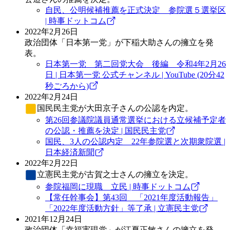
自民、公明候補推薦を正式決定 参院選５選挙区
| 時事ドットコム
2022年2月26日
政治団体「日本第一党」が下稲大助さんの擁立を発
表。
日本第一党 第二回党大会 後編 令和4年2月26
日 | 日本第一党 公式チャンネル | YouTube (20分42
秒ごろから)
2022年2月24日
国民民主党
が大田京子さんの公認を内定。
第26回参議院議員通常選挙における立候補予定者
の公認・推薦を決定 | 国民民主党
国民、3人の公認内定 22年参院選と次期衆院選 |
日本経済新聞
2022年2月22日
立憲民主党
が古賀之士さんの擁立を決定。
参院福岡に現職 立民 | 時事ドットコム
【常任幹事会】第43回 「2021年度活動報告」
「2022年度活動方針」等了承 | 立憲民主党
2021年12月24日
政治団体「幸福実現党」が江夏正敏さんの擁立を発