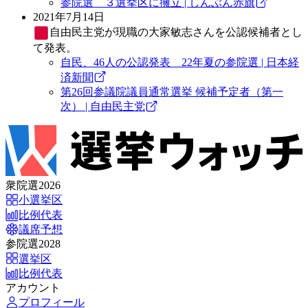
参院選 ３選挙区に擁立 | しんぶん赤旗
2021年7月14日
自由民主党
が現職の大家敏志さんを公認候補者とし
て発表。
自民、46人の公認発表 22年夏の参院選 | 日本経
済新聞
第26回参議院議員通常選挙 候補予定者（第一
次） | 自由民主党
衆院選2026
小選挙区
比例代表
議席予想
参院選2028
選挙区
比例代表
アカウント
プロフィール