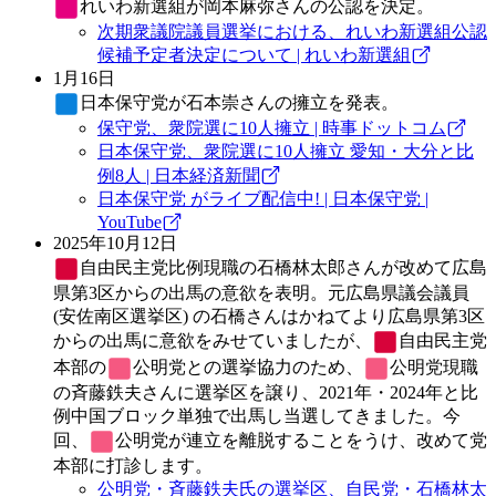
れいわ新選組
が岡本麻弥さんの公認を決定。
次期衆議院議員選挙における、れいわ新選組公認
候補予定者決定について | れいわ新選組
1月16日
日本保守党
が石本崇さんの擁立を発表。
保守党、衆院選に10人擁立 | 時事ドットコム
日本保守党、衆院選に10人擁立 愛知・大分と比
例8人 | 日本経済新聞
日本保守党 がライブ配信中! | 日本保守党 |
YouTube
2025年10月12日
自由民主党
比例現職の石橋林太郎さんが改めて広島
県第3区からの出馬の意欲を表明。元広島県議会議員
(安佐南区選挙区) の石橋さんはかねてより広島県第3区
からの出馬に意欲をみせていましたが、
自由民主党
本部の
公明党
との選挙協力のため、
公明党
現職
の斉藤鉄夫さんに選挙区を譲り、2021年・2024年と比
例中国ブロック単独で出馬し当選してきました。今
回、
公明党
が連立を離脱することをうけ、改めて党
本部に打診します。
公明党・斉藤鉄夫氏の選挙区、自民党・石橋林太