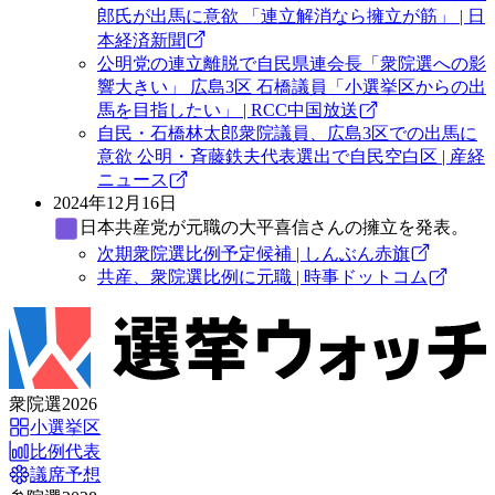
郎氏が出馬に意欲 「連立解消なら擁立が筋」 | 日
本経済新聞
公明党の連立離脱で自民県連会長「衆院選への影
響大きい」 広島3区 石橋議員「小選挙区からの出
馬を目指したい」 | RCC中国放送
自民・石橋林太郎衆院議員、広島3区での出馬に
意欲 公明・斉藤鉄夫代表選出で自民空白区 | 産経
ニュース
2024年12月16日
日本共産党
が元職の大平喜信さんの擁立を発表。
次期衆院選比例予定候補 | しんぶん赤旗
共産、衆院選比例に元職 | 時事ドットコム
衆院選2026
小選挙区
比例代表
議席予想