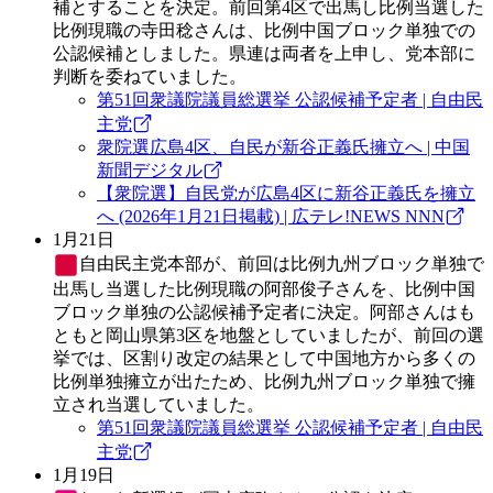
補とすることを決定。前回第4区で出馬し比例当選した
比例現職の寺田稔さんは、比例中国ブロック単独での
公認候補としました。県連は両者を上申し、党本部に
判断を委ねていました。
第51回衆議院議員総選挙 公認候補予定者 | 自由民
主党
衆院選広島4区、自民が新谷正義氏擁立へ | 中国
新聞デジタル
【衆院選】自民党が広島4区に新谷正義氏を擁立
へ (2026年1月21日掲載) | 広テレ!NEWS NNN
1月21日
自由民主党
本部が、前回は比例九州ブロック単独で
出馬し当選した比例現職の阿部俊子さんを、比例中国
ブロック単独の公認候補予定者に決定。阿部さんはも
ともと岡山県第3区を地盤としていましたが、前回の選
挙では、区割り改定の結果として中国地方から多くの
比例単独擁立が出たため、比例九州ブロック単独で擁
立され当選していました。
第51回衆議院議員総選挙 公認候補予定者 | 自由民
主党
1月19日