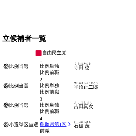
立候補者一覧
自由民主党
1
てらだ
みのる
比例単独
比例当選
寺田
稔
比例前職
2
ひらぬま
しょうじろう
比例単独
比例当選
平沼
正二郎
比例前職
3
よしだ
しんじ
比例単独
比例当選
吉田
真次
比例前職
4
いしば
しげる
鳥取県第1区
小選挙区当選
石破
茂
前職