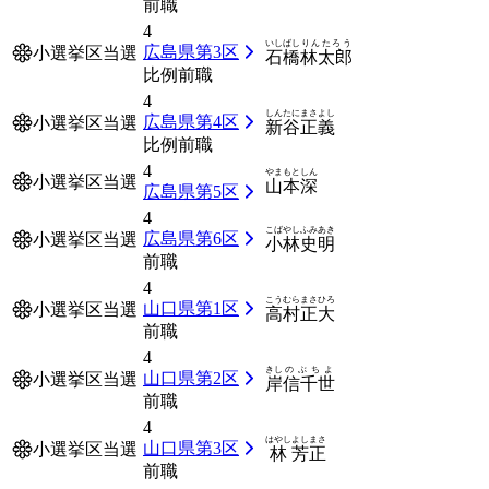
前職
4
いしばし
りんたろう
広島県第3区
小選挙区当選
石橋
林太郎
比例前職
4
しんたに
まさよし
広島県第4区
小選挙区当選
新谷
正義
比例前職
4
やまもと
しん
小選挙区当選
山本
深
広島県第5区
4
こばやし
ふみあき
広島県第6区
小選挙区当選
小林
史明
前職
4
こうむら
まさひろ
山口県第1区
小選挙区当選
高村
正大
前職
4
きし
のぶちよ
山口県第2区
小選挙区当選
岸
信千世
前職
4
はやし
よしまさ
山口県第3区
小選挙区当選
林
芳正
前職