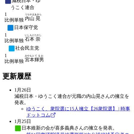
減税日本・ゆ
うこく連合
1
うちやま
あきら
内山
晃
比例単独
日本保守党
1
いしもと
たかし
石本
崇
比例単独
社会民主党
1
みやもと
てるお
宮本
輝男
比例単独
更新履歴
1月26日
減税日本・ゆうこく連合が元職の内山晃さんの擁立を
発表。
ゆうこく、衆院選に15人擁立【26衆院選】 | 時事
ドットコム
1月25日
日本維新の会
が喜多義典さんの擁立を発表。