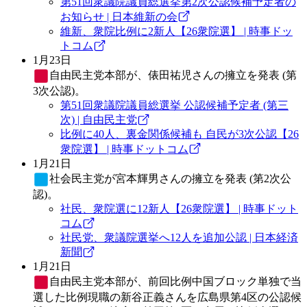
第51回衆議院議員総選挙第2次公認候補予定者の
お知らせ | 日本維新の会
維新、衆院比例に2新人【26衆院選】 | 時事ドッ
トコム
1月23日
自由民主党
本部が、俵田祐児さんの擁立を発表 (第
3次公認)。
第51回衆議院議員総選挙 公認候補予定者 (第三
次) | 自由民主党
比例に40人、裏金関係候補も 自民が3次公認【26
衆院選】 | 時事ドットコム
1月21日
社会民主党
が宮本輝男さんの擁立を発表 (第2次公
認)。
社民、衆院選に12新人【26衆院選】 | 時事ドット
コム
社民党、衆議院選挙へ12人を追加公認 | 日本経済
新聞
1月21日
自由民主党
本部が、前回比例中国ブロック単独で当
選した比例現職の新谷正義さんを広島県第4区の公認候