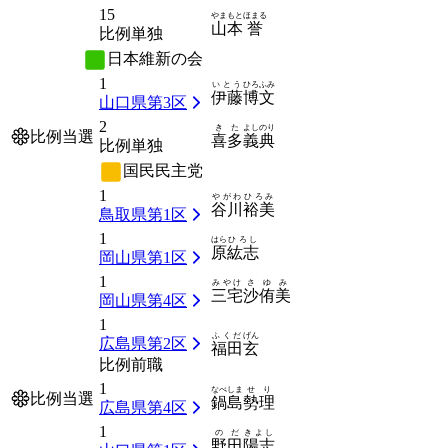
15
やまもと
ほまる
山本
誉
比例単独
日本維新の会
1
いとう
ひろふみ
伊藤
博文
山口県第3区
2
きた
よしのり
比例当選
喜多
義典
比例単独
国民民主党
1
やがわ
ひろみ
谷川
裕美
鳥取県第1区
1
はら
ひろし
原
紘志
岡山県第1区
1
みやけ
さゆみ
三宅
沙侑美
岡山県第4区
1
ふくだ
げん
広島県第2区
福田
玄
比例前職
1
なべしま
せり
比例当選
鍋島
勢理
広島県第4区
1
のだ
きよし
野田
陽志