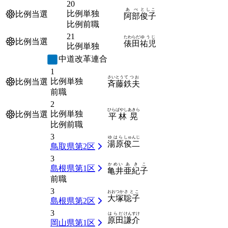
20
あべ
としこ
比例単独
比例当選
阿部
俊子
比例前職
21
たわらだ
ゆうじ
比例当選
俵田
祐児
比例単独
中道改革連合
1
さいとう
てつお
比例単独
比例当選
斉藤
鉄夫
前職
2
ひらばやし
あきら
比例単独
比例当選
平林
晃
比例前職
3
ゆはら
しゅんじ
湯原
俊二
鳥取県第2区
3
かめい
あきこ
島根県第1区
亀井
亜紀子
前職
3
おおつか
さとこ
大塚
聡子
島根県第2区
3
はらだ
けんすけ
原田
謙介
岡山県第1区