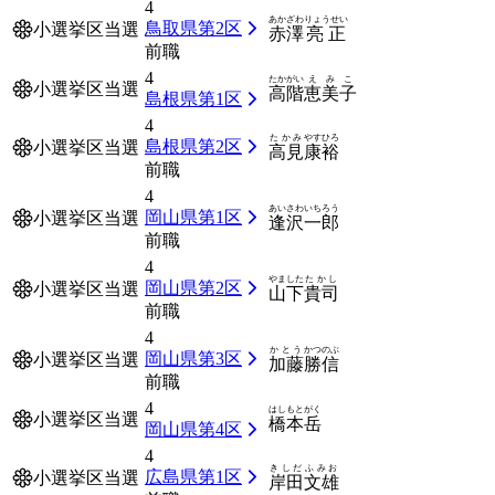
4
あかざわ
りょうせい
鳥取県第2区
小選挙区当選
赤澤
亮正
前職
4
たかがい
えみこ
小選挙区当選
高階
恵美子
島根県第1区
4
たかみ
やすひろ
島根県第2区
小選挙区当選
高見
康裕
前職
4
あいさわ
いちろう
岡山県第1区
小選挙区当選
逢沢
一郎
前職
4
やました
たかし
岡山県第2区
小選挙区当選
山下
貴司
前職
4
かとう
かつのぶ
岡山県第3区
小選挙区当選
加藤
勝信
前職
4
はしもと
がく
小選挙区当選
橋本
岳
岡山県第4区
4
きしだ
ふみお
広島県第1区
小選挙区当選
岸田
文雄