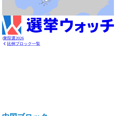
/
衆
院選
2026
比例ブロック一覧