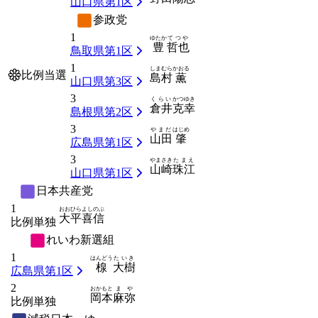
山口県第1区
参政党
1
ゆたか
てつや
豊
哲也
鳥取県第1区
1
しまむら
かおる
比例当選
島村
薫
山口県第3区
3
くらい
かつゆき
倉井
克幸
島根県第2区
3
やまだ
はじめ
山田
肇
広島県第1区
3
やまさき
たまえ
山崎
珠江
山口県第1区
日本共産党
1
おおひら
よしのぶ
大平
喜信
比例単独
れいわ新選組
1
はんどう
たいき
楾
大樹
広島県第1区
2
おかもと
まや
岡本
麻弥
比例単独