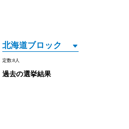
定数
:
8
人
過去の選挙結果