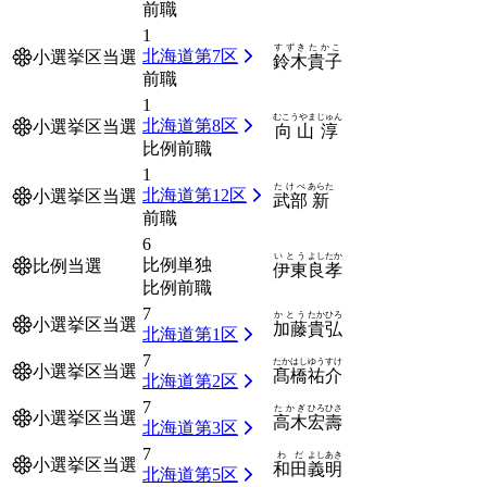
前職
1
すずき
たかこ
北海道第7区
小選挙区当選
鈴木
貴子
前職
1
むこうやま
じゅん
北海道第8区
小選挙区当選
向山
淳
比例前職
1
たけべ
あらた
北海道第12区
小選挙区当選
武部
新
前職
6
いとう
よしたか
比例単独
比例当選
伊東
良孝
比例前職
7
かとう
たかひろ
小選挙区当選
加藤
貴弘
北海道第1区
7
たかはし
ゆうすけ
小選挙区当選
髙橋
祐介
北海道第2区
7
たかぎ
ひろひさ
小選挙区当選
高木
宏壽
北海道第3区
7
わだ
よしあき
小選挙区当選
和田
義明
北海道第5区