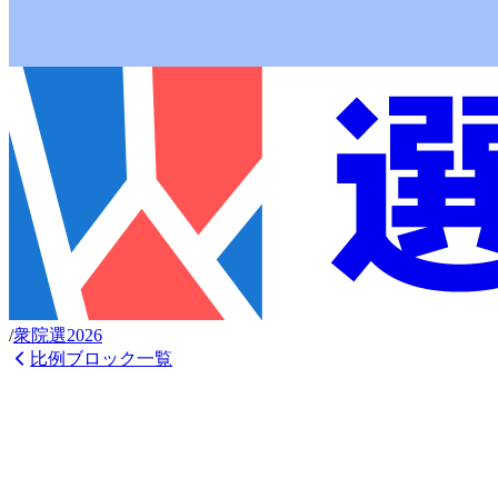
/
衆
院選
2026
比例ブロック一覧