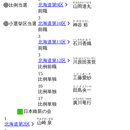
やまおか
たつまる
北海道第9区
比例当選
山岡
達丸
前職
3
かみや
ひろし
北海道第10区
小選挙区当選
神谷
裕
前職
3
いしかわ
かおり
北海道第11区
石川
香織
前職
3
かわはらだ
えいせい
北海道第12区
川原田
英世
比例前職
15
くどう
あいさ
工藤
愛紗
比例単独
16
たじま
よういち
田島
央一
比例単独
17
ひろかわ
たつゆき
廣川
竜行
比例単独
日本維新の会
1
やまざき
いずみ
山崎
泉
北海道第2区