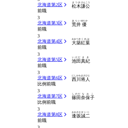
まつき
けんこう
北海道第2区
松木
謙公
前職
3
あらい
ゆたか
北海道第3区
荒井
優
前職
3
おおつき
くれは
北海道第4区
大築
紅葉
前職
3
いけだ
まき
北海道第5区
池田
真紀
前職
3
にしかわ
まさひと
北海道第6区
西川
将人
比例前職
3
しのだ
なおこ
北海道第7区
篠田
奈保子
比例前職
3
おおさか
せいじ
北海道第8区
逢坂
誠二
前職
3