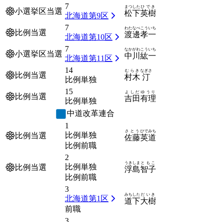
7
まつした
ひでき
小選挙区当選
松下
英樹
北海道第9区
7
わたなべ
こういち
比例当選
渡邊
孝一
北海道第10区
7
なかがわ
こういち
小選挙区当選
中川
紘一
北海道第11区
14
むらき
なぎさ
比例当選
村木
汀
比例単独
15
よしだ
ゆうり
比例当選
吉田
有理
比例単独
中道改革連合
1
さとう
ひでみち
比例単独
比例当選
佐藤
英道
比例前職
2
うきしま
ともこ
比例単独
比例当選
浮島
智子
比例前職
3
みちした
だいき
北海道第1区
道下
大樹
前職
3