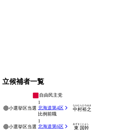
立候補者一覧
自由民主党
1
なかむら
ひろゆき
北海道第4区
小選挙区当選
中村
裕之
比例前職
1
あずま
くによし
北海道第6区
小選挙区当選
東
国幹