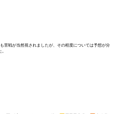
も苦戦が当然視されましたが、その程度については予想が分
た。