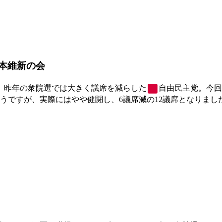
本維新の会
し、昨年の衆院選では大きく議席を減らした
自由民主党
。今回
ようですが、実際にはやや健闘し、6議席減の12議席となりまし