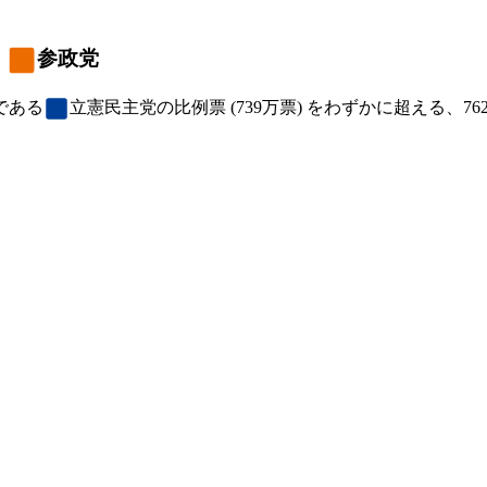
・
参政党
である
立憲民主党
の比例票 (739万票) をわずかに超える、