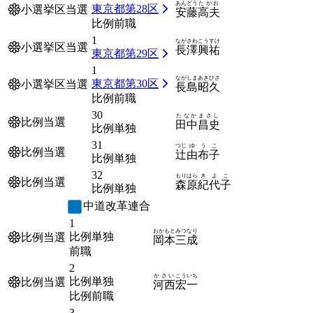
あんどう
たかお
東京都第28区
小選挙区当選
安藤
高夫
比例前職
1
ながさわ
こうすけ
小選挙区当選
長澤
興祐
東京都第29区
1
ながしま
あきひさ
東京都第30区
小選挙区当選
長島
昭久
比例前職
30
たなか
まさし
比例当選
田中
昌史
比例単独
31
つじ
ゆうこ
比例当選
辻
由布子
比例単独
32
もりはら
きよこ
比例当選
森原
紀代子
比例単独
中道改革連合
1
おかもと
みつなり
比例単独
比例当選
岡本
三成
前職
2
かさい
こういち
比例単独
比例当選
河西
宏一
比例前職
3