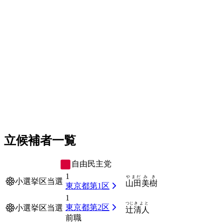
立候補者一覧
自由民主党
1
やまだ
みき
小選挙区当選
山田
美樹
東京都第1区
1
つじ
きよと
東京都第2区
小選挙区当選
辻
清人
前職