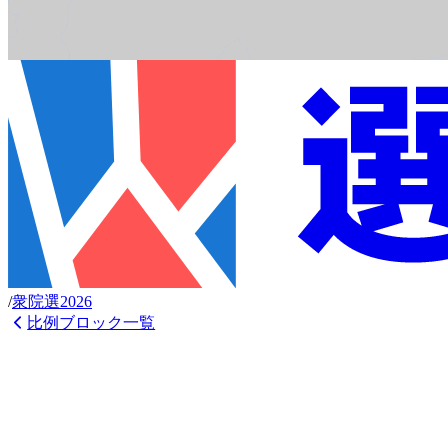
/
衆
院選
2026
比例ブロック一覧