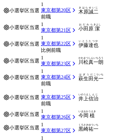
1
きはら
せいじ
東京都第20区
小選挙区当選
木原
誠二
前職
1
おだわら
きよし
小選挙区当選
小田原
潔
東京都第21区
1
いとう
たつや
東京都第22区
小選挙区当選
伊藤
達也
比例前職
1
かわまつ
しんいちろう
小選挙区当選
川松
真一朗
東京都第23区
1
はぎうだ
こういち
東京都第24区
小選挙区当選
萩生田
光一
前職
1
いのうえ
しんじ
東京都第25区
小選挙区当選
井上
信治
前職
1
いまおか
うえき
小選挙区当選
今岡
植
東京都第26区
1
くろさき
ゆういち
小選挙区当選
黒崎
祐一
東京都第27区
1