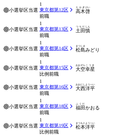
1
たかぎ
けい
東京都第12区
小選挙区当選
高木
啓
前職
1
つちだ
しん
東京都第13区
小選挙区当選
土田
慎
前職
1
まつしま
東京都第14区
小選挙区当選
松島
みどり
前職
1
おおぞら
こうき
東京都第15区
小選挙区当選
大空
幸星
比例前職
1
おおにし
ようへい
東京都第16区
小選挙区当選
大西
洋平
前職
1
ふくだ
東京都第18区
小選挙区当選
福田
かおる
前職
1
まつもと
ようへい
東京都第19区
小選挙区当選
松本
洋平
比例前職