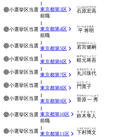
1
いしはら
ひろたか
東京都第3区
小選挙区当選
石原
宏高
前職
1
たいら
まさあき
東京都第4区
小選挙区当選
平
将明
前職
1
わかみや
けんじ
小選挙区当選
若宮
健嗣
東京都第5区
1
あぜもと
しょうご
小選挙区当選
畦元
将吾
東京都第6区
1
まるかわ
たまよ
小選挙区当選
丸川
珠代
東京都第7区
1
かど
ひろこ
小選挙区当選
門
寛子
東京都第8区
1
すがわら
いっしゅう
小選挙区当選
菅原
一秀
東京都第9区
1
すずき
はやと
東京都第10区
小選挙区当選
鈴木
隼人
前職
1
しもむら
はくぶん
小選挙区当選
下村
博文
東京都第11区